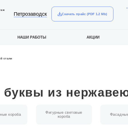
таж
Петрозаводск
Скачать прайс (PDF 1.2 Mb)
НАШИ РАБОТЫ
АКЦИИ
й стали
буквы из нержаве
Фигурные световые
ные короба
Фасадные
короба