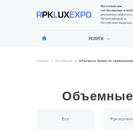
Изготовление,
согласование и мон
рекламных вывесок в
Петрозаводске и
Республике Карелия
УСЛУГИ
Главная
Портфолио
Объемные буквы из нержавеюще
Объемные 
Все
Фрезерован