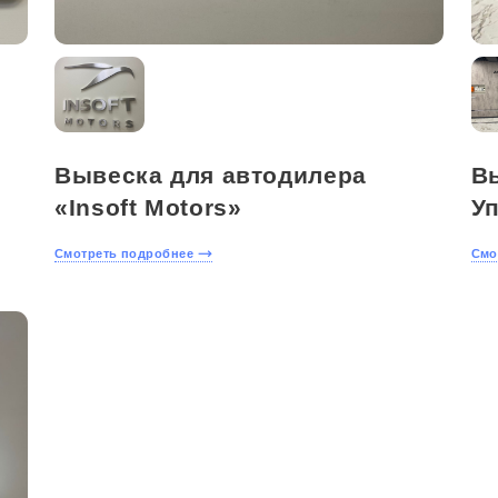
Вывеска для автодилера
В
«Insoft Motors»
У
Смотреть подробнее
Смо