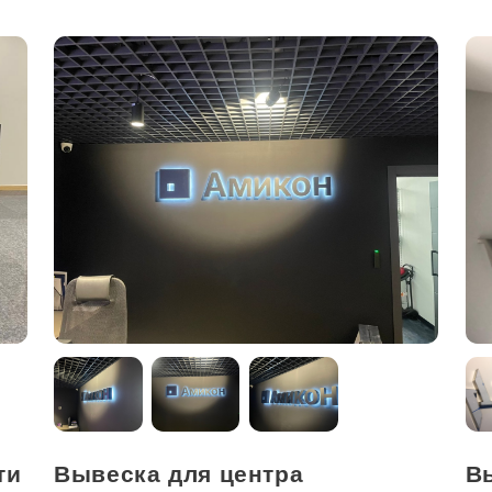
ти
Вывеска для центра
В