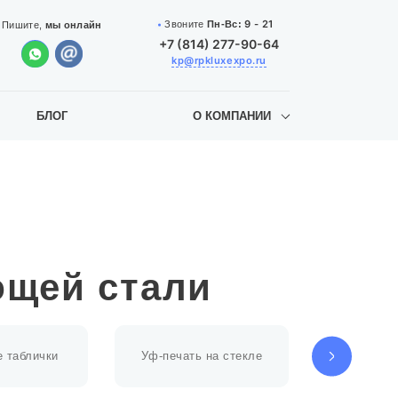
9 - 21
Звоните
Пн-Вс:
Пишите,
мы онлайн
+7 (814) 277-90-64
kp@rpkluxexpo.ru
БЛОГ
О КОМПАНИИ
ющей стали
 таблички
Уф-печать на стекле
Уф-печат