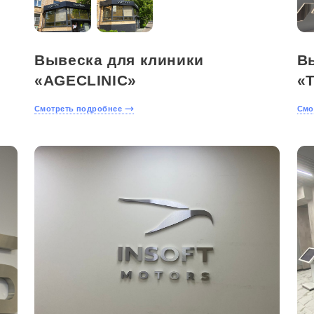
Вывеска для клиники
В
«AGECLINIC»
«
Смотреть подробнее
Смо