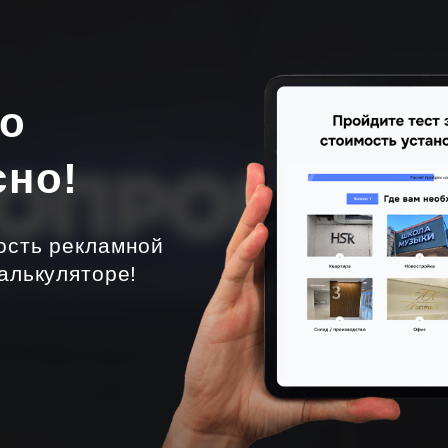
но
сно!
ость рекламной
алькуляторе!