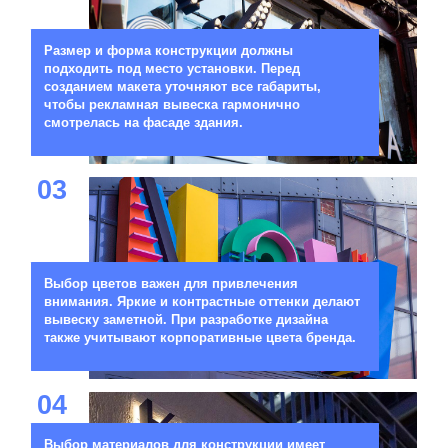
Размер и форма конструкции должны
подходить под место установки. Перед
созданием макета уточняют все габариты,
чтобы рекламная вывеска гармонично
смотрелась на фасаде здания.
03
Выбор цветов важен для привлечения
внимания. Яркие и контрастные оттенки делают
вывеску заметной. При разработке дизайна
также учитывают корпоративные цвета бренда.
04
Выбор материалов для конструкции имеет