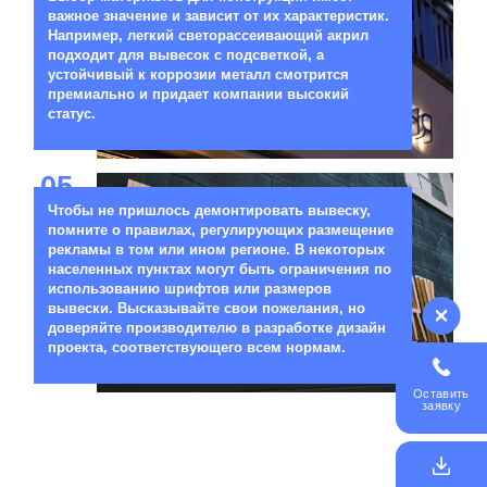
важное значение и зависит от их характеристик.
Например, легкий светорассеивающий акрил
подходит для вывесок с подсветкой, а
устойчивый к коррозии металл смотрится
премиально и придает компании высокий
статус.
05
Чтобы не пришлось демонтировать вывеску,
помните о правилах, регулирующих размещение
рекламы в том или ином регионе. В некоторых
населенных пунктах могут быть ограничения по
использованию шрифтов или размеров
вывески. Высказывайте свои пожелания, но
доверяйте производителю в разработке дизайн
проекта, соответствующего всем нормам.
Оставить
заявку