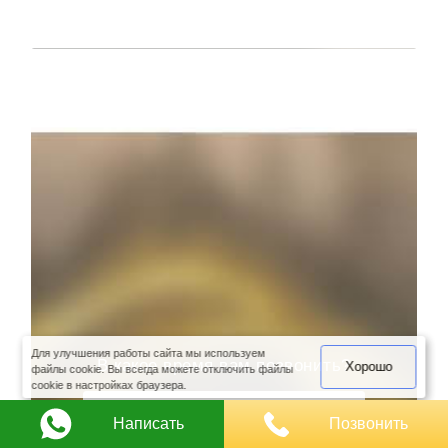
оимость
арки
Для улучшения работы сайта мы используем
В какое время вам позвонить?
Хорошо
файлы cookie. Вы всегда можете отключить файлы
cookie в настройках браузера.
Написать
Позвонить
Сейчас