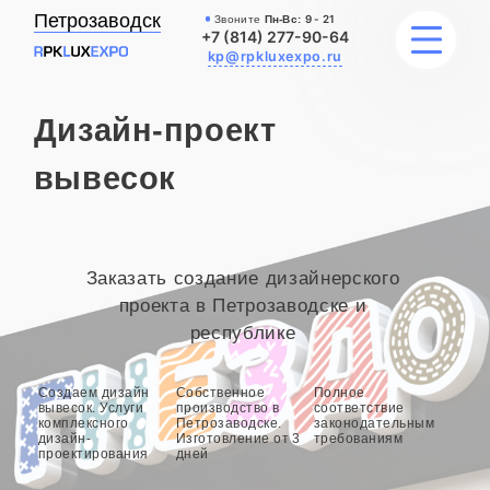
Петрозаводск
Звоните
Пн-Вс:
9 - 21
+7 (814) 277-90-64
kp@rpkluxexpo.ru
Дизайн-проект
УСЛУГИ
вывесок
НАШИ РАБОТЫ
АКЦИИ
Заказать создание дизайнерского
проекта в Петрозаводске и
БЛОГ
республике
О КОМПАНИИ
Создаем дизайн
Собственное
Полное
вывесок. Услуги
производство в
соответствие
комплексного
Петрозаводске.
законодательным
дизайн-
Изготовление от 3
требованиям
проектирования
дней