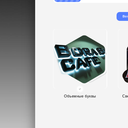
Во
Объемные буквы
Св