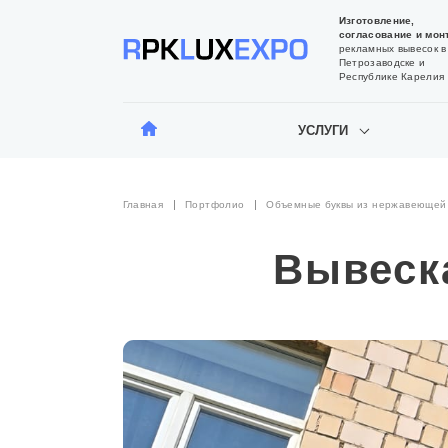
Изготовление,
согласование и мон
рекламных вывесок в
Петрозаводске и
Республике Карелия
УСЛУГИ
Главная
Портфолио
Объемные буквы из нержавеющей
Вывеск