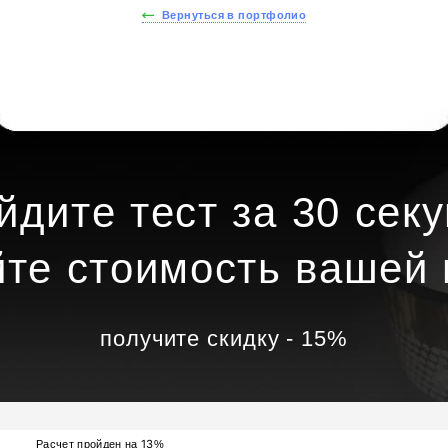
Вернуться в портфолио
йдите тест за 30 секу
йте стоимость вашей 
получите скидку - 15%
13
Расчет пройден на
%