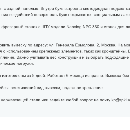
 с задней панелью. Внутри букв встроена светодиодная подсветка
шних воздействий поверхность букв покрывается специальным лако
и фрезерный станок с ЧПУ модели Nanxing NPC 330 и станок для л
новить вывеску по адресу: ул. Генерала Ермолова, 2, Москва. На м
 с использованием крепежных элементов, таких как кронштейны. Б
епление. Важно учитывать вес конструкции и выбирать подходящие
ческие нагрузки.
изготовлены за 8 дней. Работает 6 месяца исправно. Вывеска без
ейсы, эстетический вид вывески, надежное крепление.
 нержавеющей стали или задайте любой вопрос на почту kp@rpklux