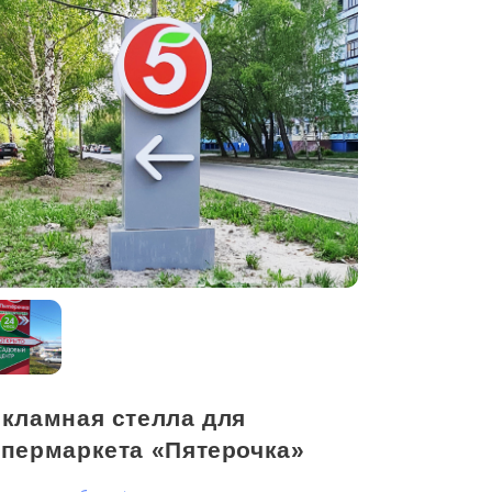
екламная стелла для
упермаркета «Пятерочка»