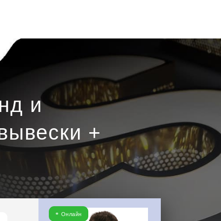
нд и
вывески +
Онлайн