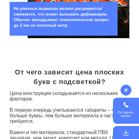
На уличных вывесках металл расширяется/
сжимается, что может вызывать деформации.
Обычно закладывают технологические зазоры
до 2 мм на погонный метр.
От чего зависит цена плоских
букв с подсветкой?
Цена конструкции складывается из нескольких
факторов.
В первую очередь учитываются габариты – чем
Оставить
больше
буквы
, тем больше материала и частей
заявку
требуется.
Важен и тип материала: стандартный ПВХ
дешевле, чем акрил, композит или металл. Цена