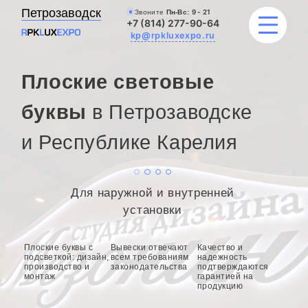
Петрозаводск
Звоните
Пн-Вс:
9 - 21
+7 (814) 277-90-64
kp@rpkluxexpo.ru
Плоские световые
УСЛУГИ
буквы
в Петрозаводске
и Республике Карелия
НАШИ РАБОТЫ
АКЦИИ
Для наружной и внутренней
БЛОГ
установки
О КОМПАНИИ
Плоские буквы с
Вывески отвечают
Качество и
подсветкой: дизайн,
всем требованиям
надежность
производство и
законодательства
подтверждаются
монтаж
гарантией на
продукцию