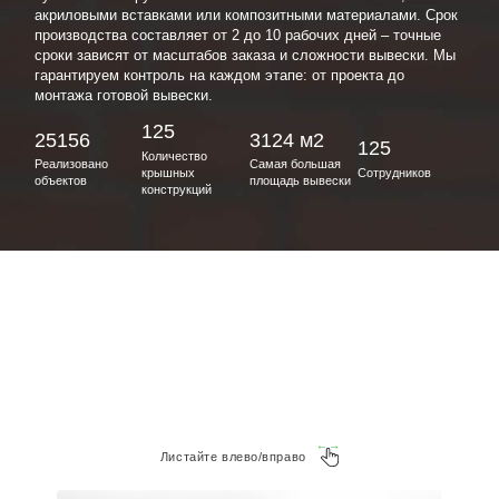
акриловыми вставками или композитными материалами. Срок
производства составляет от 2 до 10 рабочих дней – точные
сроки зависят от масштабов заказа и сложности вывески. Мы
гарантируем контроль на каждом этапе: от проекта до
монтажа готовой вывески.
125
25156
3124 м2
125
Количество
Реализовано
Самая большая
крышных
Сотрудников
объектов
площадь вывески
конструкций
Листайте влево/вправо