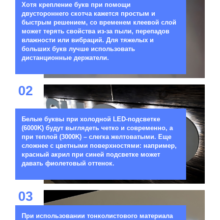
Хотя крепление букв при помощи
двустороннего скотча кажется простым и
быстрым решением, со временем клеевой слой
может терять свойства из-за пыли, перепадов
влажности или вибраций. Для тяжелых и
больших букв лучше использовать
дистанционные держатели.
02
Белые буквы при холодной LED-подсветке
(6000K) будут выглядеть четко и современно, а
при теплой (3000K) – слегка желтоватыми. Еще
сложнее с цветными поверхностями: например,
красный акрил при синей подсветке может
давать фиолетовый оттенок.
03
При использовании тонколистового материала