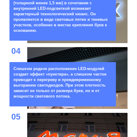
(толщиной менее 1,5 мм) в сочетании с
внутренней LED-подсветкой возникает
характерный технологический нюанс. Он
проявляется в виде световых пятен и теневых
участков, особенно в местах крепления букв к
основанию.
04
Слишком редкое расположение LED-модулей
создает эффект «пунктира», а слишком частое
приводит к перегреву и преждевременному
выгоранию светодиодов. При этом плотность
зависит не только от размера букв, но и от
мощности светового потока.
05