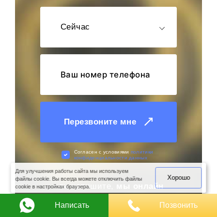
Сейчас
Перезвоните мне
оимость
арки
Cогласен с условиями
политики
конфиденциальности данных
Для улучшения работы сайта мы используем
Хорошо
файлы cookie. Вы всегда можете отключить файлы
или напишите,
мы онлайн
cookie в настройках браузера.
Написать
Позвонить