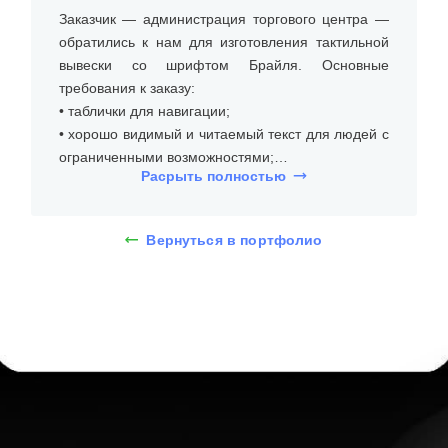
Заказчик — администрация торгового центра —
обратились к нам для изготовления тактильной
вывески со шрифтом Брайля. Основные
требования к заказу:
• таблички для навигации;
• хорошо видимый и читаемый текст для людей с
ограниченными возможностями;
Расрыть полностью
• устойчивость к механическим повреждениям.
Для проекта были оформлены таблички со
Вернуться в портфолио
шрифтом Брайля размером 400х600 мм.
Тактильная вывеска выполнена в ярко-желтом
цвете, что обеспечивает высокую контрастность и
видимость для слабовидящих людей. На вывеске
размещен текст на русском языке и шрифт
Брайля, который позволяет незрячим людям
воспринимать информацию тактильно. Текст на
вывеске содержит информацию о помещении
для посетителей торгового центра. Шрифт