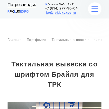
Петрозаводск
Звоните
Пн-Вс:
9 - 21
+7 (814) 277-90-64
kp@rpkluxexpo.ru
УСЛУГИ
Главная
Портфолио
Тактильные вывески с шрифтом 
НАШИ РАБОТЫ
АКЦИИ
Тактильная вывеска со
БЛОГ
шрифтом Брайля для
ТРК
О КОМПАНИИ