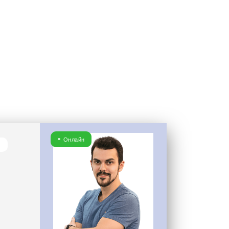
нд и
вывески +
Онлайн