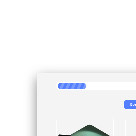
Про
рассчита
Во