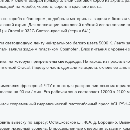
нтов, и клиент выбрал прямоугольной световой короб из акрила 
ацией на коробе, черного, серого и красного цвета.
го короба с баннером, подобрали материалы: задняя и боковая ча
вающий акрил. Для аппликации виниловой плёнкой использовали пл
) и Oracal # 032G Светло-красный (серия 641).
и светодиодную ленту нейтрального белого цвета 5000 К. Ленту з
влаги залили жидким пластиком Cosmofen. Блок питания с уровней 
тика, на которую прикреплены светодиоды. На каркас из профильн
пленкой Oracal. Лицевую часть сделали из акрила, оклеив ее аппл
рименялся фрезерный ЧПУ станок для раскроя листовых материа
лена на 90 см / мин. Его рабочая зона составляет 12000 х 2100 м
енили современный гидравлический листогибочный пресс ACL PSH
овить вывеску по адресу: Осташковское ш., 48А, д. Бородино. Выве
зован лазерный уровень. В просверленные отверстия вставили хим