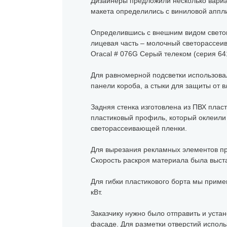
Дизайнеры предложили несколько вариа
макета определились с виниловой апплик
Определившись с внешним видом светово
лицевая часть – молочный светорассеи
Oracal # 076G Серый телеком (серия 641
Для равномерной подсветки использовал
панели короба, а стыки для защиты от 
Задняя стенка изготовлена из ПВХ плас
пластиковый профиль, который оклеили 
светорассеивающей пленки.
Для вырезания рекламных элементов п
Скорость раскроя материала была выстав
Для гибки пластикового борта мы прим
кВт.
Заказчику нужно было отправить и устан
фасаде. Для разметки отверстий исполь