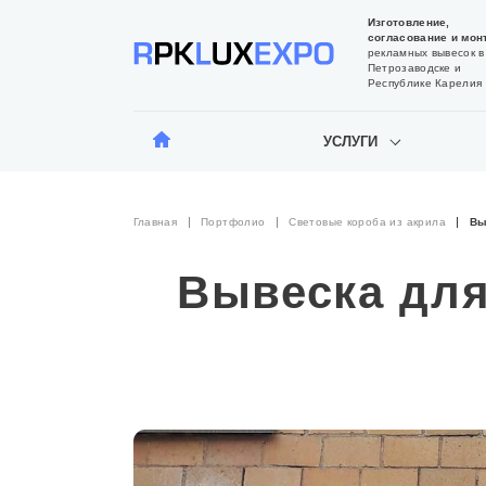
Изготовление,
согласование и мон
рекламных вывесок в
Петрозаводске и
Республике Карелия
УСЛУГИ
Главная
Портфолио
Световые короба из акрила
Вы
Вывеска для