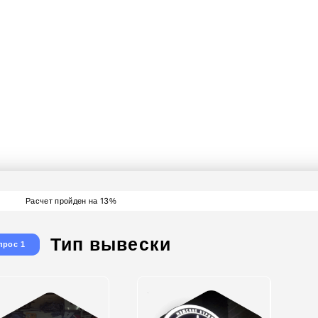
йдите тест за 30 секу
йте стоимость вашей 
получите скидку - 15%
13
Расчет пройден на
%
Тип вывески
прос 1