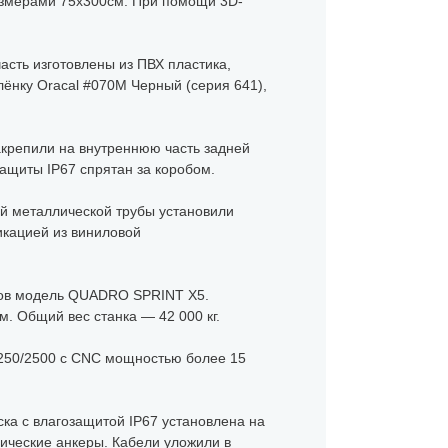
размерами 75х300см. При помощи 3D-
сть изготовлены из ПВХ пластика,
ёнку Oracal #070M Черный (серия 641),
акрепили на внутреннюю часть задней
защиты IP67 спрятан за коробом.
ой металлической трубы установили
икацией из виниловой
лов модель QUADRO SPRINT X5.
м. Общий вес станка — 42 000 кг.
-250/2500 с CNC мощностью более 15
ска с влагозащитой IP67 установлена на
ические анкеры. Кабели уложили в