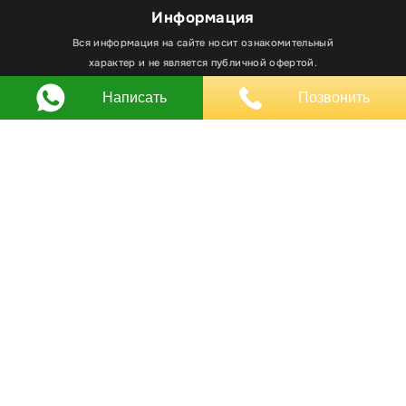
Информация
Для улучшения работы сайта мы используем
Вся информация на сайте носит ознакомительный
Хорошо
файлы cookie. Вы всегда можете отключить файлы
характер и не является публичной офертой.
cookie в настройках браузера.
Написать
Позвонить
Любое использование материалов, элементов
дизайна и оформления, в том числе копирование
происходит только с письменного разрешения
владельца сайта.
Оставляя заявку вы соглашаетесь на
обработку
персональных данных
© RPKLUXEXPO 2025.
Для госзаказчиков “RPKLUXEXPO”
на портале поставщиков