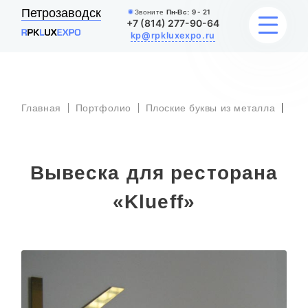
Петрозаводск
Звоните
Пн-Вс:
9 - 21
+7 (814) 277-90-64
kp@rpkluxexpo.ru
Выв
УСЛУГИ
для
Главная
Портфолио
Плоские буквы из металла
рес
«Kl
НАШИ РАБОТЫ
Вывеска для ресторана
АКЦИИ
«Klueff»
БЛОГ
О КОМПАНИИ