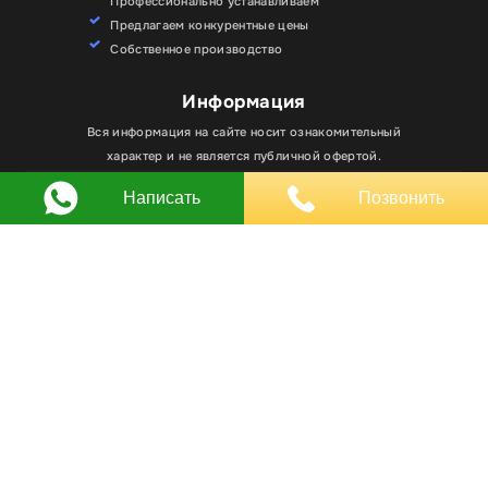
Профессионально устанавливаем
Предлагаем конкурентные цены
Собственное производство
Информация
Для улучшения работы сайта мы используем
Вся информация на сайте носит ознакомительный
Хорошо
файлы cookie. Вы всегда можете отключить файлы
характер и не является публичной офертой.
cookie в настройках браузера.
Написать
Позвонить
Любое использование материалов, элементов
дизайна и оформления, в том числе копирование
происходит только с письменного разрешения
владельца сайта.
Оставляя заявку вы соглашаетесь на
обработку
персональных данных
© RPKLUXEXPO 2025.
Для госзаказчиков “RPKLUXEXPO”
на портале поставщиков