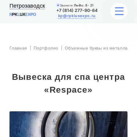
Петрозаводск
Звоните
Пн-Вс:
9 - 21
+7 (814) 277-90-64
kp@rpkluxexpo.ru
В
УСЛУГИ
д
Главная
Портфолио
Объемные буквы из металла
ц
«
НАШИ РАБОТЫ
Вывеска для спа центра
АКЦИИ
«Respace»
БЛОГ
О КОМПАНИИ