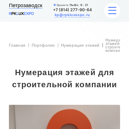
Петрозаводск
Звоните
Пн-Вс:
9 - 21
+7 (814) 277-90-64
kp@rpkluxexpo.ru
Нумерация
УСЛУГИ
этажей для
Главная
Портфолио
Нумерация этажей
строительн
компании
НАШИ РАБОТЫ
Нумерация этажей для
АКЦИИ
строительной компании
БЛОГ
О КОМПАНИИ