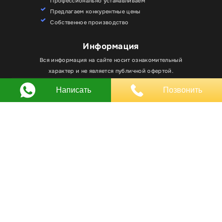
Профессионально устанавливаем
Предлагаем конкурентные цены
Собственное производство
Информация
Для улучшения работы сайта мы используем
Вся информация на сайте носит ознакомительный
Хорошо
файлы cookie. Вы всегда можете отключить файлы
характер и не является публичной офертой.
cookie в настройках браузера.
Написать
Позвонить
Любое использование материалов, элементов
дизайна и оформления, в том числе копирование
происходит только с письменного разрешения
владельца сайта.
Оставляя заявку вы соглашаетесь на
обработку
персональных данных
© RPKLUXEXPO 2025.
Для госзаказчиков “RPKLUXEXPO”
на портале поставщиков