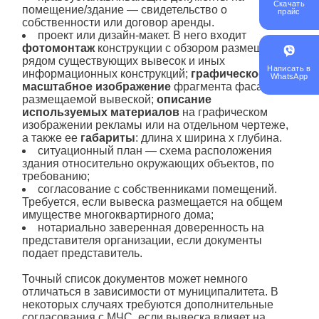
Скачать
помещение/здание — свидетельство о
прайс
собственности или договор аренды.
проект или дизайн-макет. В него входит
фотомонтаж
конструкции с обзором размещенных
рядом существующих вывесок и иных
Написать в
информационных конструкций;
графическое
WhatsApp
масштабное изображение
фрагмента фасада с
размещаемой вывеской;
описание
используемых материалов
на графическом
изображении рекламы или на отдельном чертеже,
а также ее
габариты
: длина х ширина х глубина.
ситуационный план — схема расположения
здания относительно окружающих объектов, по
требованию;
согласование с собственниками помещений.
Требуется, если вывеска размещается на общем
имуществе многоквартирного дома;
нотариально заверенная доверенность на
представителя организации, если документы
подает представитель.
Точный список документов может немного
отличаться в зависимости от муниципалитета. В
некоторых случаях требуются дополнительные
согласования с МЧС, если вывеска влияет на