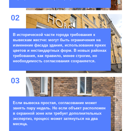
02
В исторической части города требования к
вывескам жестче: могут быть ограничения на
изменение фасада здания, использование ярких
цветов и нестандартных форм. В новых районах
требования, как правило, менее строгие, но
необходимость согласования сохраняется.
03
Если вывеска простая, согласование может
занять пару недель. Но если объект расположен
в охранной зоне или требует дополнительных
экспертиз, процесс может затянуться на два
месяца.