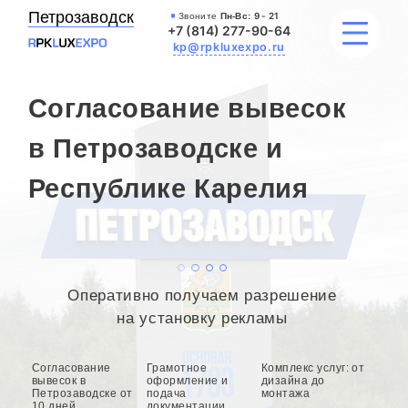
Петрозаводск
Звоните
Пн-Вс:
9 - 21
+7 (814) 277-90-64
kp@rpkluxexpo.ru
Согласование вывесок
УСЛУГИ
в Петрозаводске и
Республике Карелия
НАШИ РАБОТЫ
АКЦИИ
БЛОГ
Оперативно получаем разрешение
О КОМПАНИИ
на установку рекламы
Согласование
Грамотное
Комплекс услуг: от
вывесок в
оформление и
дизайна до
Петрозаводске от
подача
монтажа
10 дней
документации