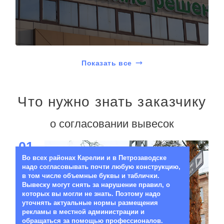
Показать все
Что нужно знать заказчику
о согласовании вывесок
01
Во всех районах Карелии и в Петрозаводске
надо согласовывать почти любую конструкцию,
в том числе объемные буквы и таблички.
Вывеску могут снять за нарушение правил, о
которых вы могли не знать. Поэтому надо
уточнять актуальные нормы размещения
рекламы в местной администрации и
обращаться за помощью профессионалов.