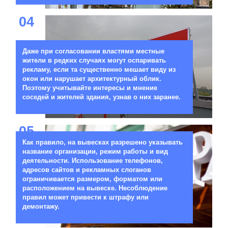
04
Даже при согласовании властями местные
жители в редких случаях могут оспаривать
рекламу, если та существенно мешает виду из
окон или нарушает архитектурный облик.
Поэтому учитывайте интересы и мнение
соседей и жителей здания, узнав о них заранее.
05
Как правило, на вывесках разрешено указывать
название организации, режим работы и вид
деятельности. Использование телефонов,
адресов сайтов и рекламных слоганов
ограничивается размером, форматом или
расположением на вывеске. Несоблюдение
правил может привести к штрафу или
демонтажу.