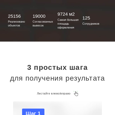
9724 м2
25156
19000
125
Самая большая
Реализовано
Согласованных
площадь
Сотрудников
объектов
вывесок
оформления
3 простых шага
для получения результата
Листайте влево/вправо
Шаг 1