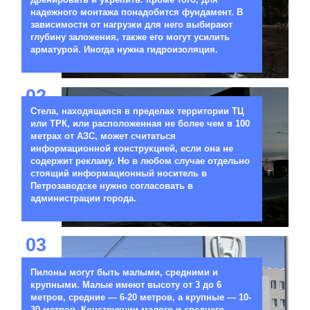
надежного монтажа понадобится фундамент. В
зависимости от нагрузки для него выбирают
глубину заложения, также его могут усилить
арматурой. Иногда нужна гидроизоляция.
02
Стела, находящаяся в пределах территории ТЦ
или ТРК, или расположенная не более чем в 100
метрах от АЗС, может считаться
информационной конструкцией, если она не
содержит рекламу. Но в любом случае отдельно
стоящий информационный носитель в
Петрозаводске нужно согласовать в
администрации города.
03
Пилоны могут быть малыми, средними и
крупными. Малые имеют высоту от 3 до 6
метров, средние — 6-20 метров, а крупные — 10-
30 метров. Конструкции малого и среднего