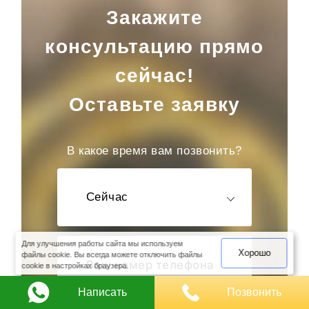
Закажите
консультацию прямо
сейчас!
Оставьте заявку
В какое время вам позвонить?
Сейчас
оимость
арки
Для улучшения работы сайта мы используем
Хорошо
файлы cookie. Вы всегда можете отключить файлы
cookie в настройках браузера.
Написать
Позвонить