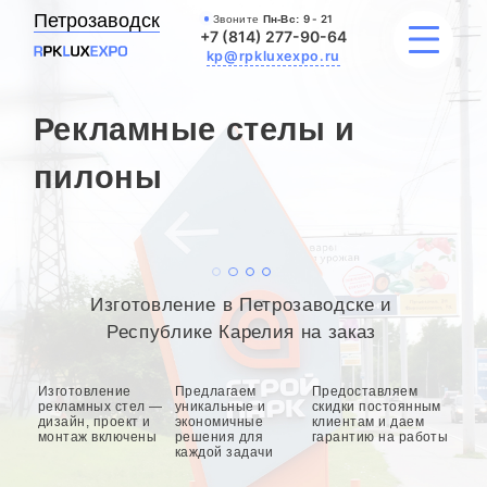
Петрозаводск
Звоните
Пн-Вс:
9 - 21
+7 (814) 277-90-64
kp@rpkluxexpo.ru
Рекламные стелы и
УСЛУГИ
пилоны
НАШИ РАБОТЫ
АКЦИИ
Изготовление в Петрозаводске и
БЛОГ
Республике Карелия на заказ
О КОМПАНИИ
Изготовление
Предлагаем
Предоставляем
рекламных стел —
уникальные и
скидки постоянным
дизайн, проект и
экономичные
клиентам и даем
монтаж включены
решения для
гарантию на работы
каждой задачи