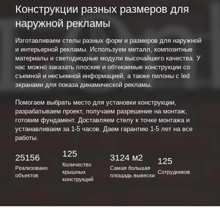
Конструкции разных размеров для
наружной рекламы
Изготавливаем стелы разных форм и размеров для наружной
и интерьерной рекламы. Используем металл, композитные
материалы и светодиодные модули высочайшего качества. У
нас можно заказать плоские и обтекаемые конструкции со
съемной и несъемной информацией, а также пилоны с led
экранами для показа динамической рекламы.
Помогаем выбрать место для установки конструкции,
разрабатываем проект, получаем разрешение на монтаж,
готовим фундамент. Доставляем стелу к точке монтажа и
устанавливаем за 1-5 часов. Даем гарантию 1-5 лет на все
работы.
125
25156
3124 м2
125
Количество
Реализовано
Самая большая
крышных
Сотрудников
объектов
площадь вывески
конструкций