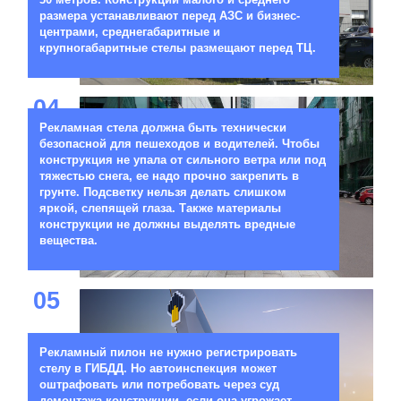
размера устанавливают перед АЗС и бизнес-
центрами, среднегабаритные и
крупногабаритные стелы размещают перед ТЦ.
04
Рекламная стела должна быть технически
безопасной для пешеходов и водителей. Чтобы
конструкция не упала от сильного ветра или под
тяжестью снега, ее надо прочно закрепить в
грунте. Подсветку нельзя делать слишком
яркой, слепящей глаза. Также материалы
конструкции не должны выделять вредные
вещества.
05
Рекламный пилон не нужно регистрировать
стелу в ГИБДД. Но автоинспекция может
оштрафовать или потребовать через суд
демонтажа конструкции, если она угрожает