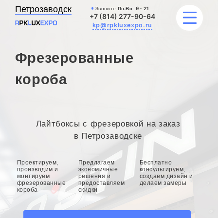
Петрозаводск
Звоните
Пн-Вс:
9 - 21
+7 (814) 277-90-64
kp@rpkluxexpo.ru
Фрезерованные
УСЛУГИ
короба
НАШИ РАБОТЫ
АКЦИИ
Лайтбоксы с фрезеровкой на заказ
в Петрозаводске
БЛОГ
Проектируем,
Предлагаем
Бесплатно
О КОМПАНИИ
производим и
экономичные
консультируем,
монтируем
решения и
создаем дизайн и
фрезерованные
предоставляем
делаем замеры
короба
скидки