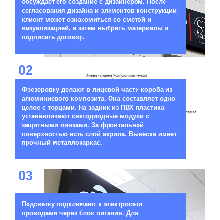
обсуждает его создание с дизайнером. После
согласования дизайна и элементов конструкции
клиент может ознакомиться со сметой и
визуализацией, а затем выбрать материалы и
подписать договор.
02
Фрезеровку делают в лицевой части короба из
алюминиевого композита. Она составляет одно
целое с торцами. На задник из ПВХ пластика
устанавливают светодиодные модули с
защитными линзами. За фронтальной
поверхностью есть слой акрила. Вывеска имеет
прочный металлокаркас.
03
Подсветку подключают к электросети
проводами через блок питания. Для