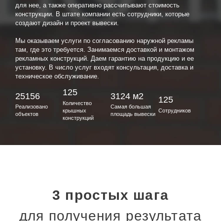
для нее, а также оперативно рассчитывают стоимость
конструкции. В штате компании есть сотрудники, которые
создают дизайн и проект вывески.
Мы оказываем услуги по согласованию наружной рекламы
там, где это требуется. Занимаемся доставкой и монтажом
рекламных конструкций. Даем гарантию на продукцию и ее
установку. В число услуг входят консультация, доставка и
техническое обслуживание.
125
25156
3124 м2
125
Количество
Реализовано
Самая большая
крышных
Сотрудников
объектов
площадь вывески
конструкций
3 простых шага
для получения результата