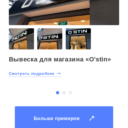
Вывеска для магазина «O’stin»
Смотреть подробнее
С
Больше примеров